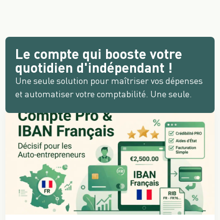
Le compte qui booste votre
Des ressources pour vous tenir
quotidien d'indépendant !
informés
Une seule solution pour maîtriser vos dépenses
et automatiser votre comptabilité. Une seule.