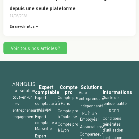
depuis une seule plateforme
19/05/2026
En savoir plus »
Voir tous nos articles
Expert
Compte
Solutions
La solution
comptable
pro
Informations
Auto-
tout-en-un
Expert
Compte pro
Charte de
entrepreneurs
des
comptable à
à Paris
confidentialité
Indépendants
Toulouse
entrepreneurs sans
Compte pro
RGPD
TPE (1 à 9
engagement
Expert
à Toulouse
Conditions
Employés)
comptable à
Compte pro
générales
Associations
Marseille
à Lyon
d'utilisation
Comparateur
Expert
Tarification